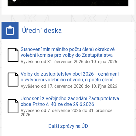
Úřední deska
Stanovení minimálního počtu členů okrskové
volební komise pro volby do Zastupitelstva
obce Pržno
Vyvěšeno od 31. července 2026 do 10. října 2026
Volby do zastupitelstev obcí 2026 - oznámení
o vytvoření volebního obvodu, o počtu členů
zastupitelstva volených ve volebním obvodu a
Vyvěšeno od 17. července 2026 do 10. října 2026
o potřebných počtech podpisů na peticích pro
nezávislého kandidáta a sdružení nezáv.
Usnesení z veřejného zasedání Zastupitelstva
kandidátů
obce Pržno č. 40 ze dne 29.6.2026
Vyvěšeno od 7. července 2026 do 31. prosince
2026
Další zprávy na ÚD