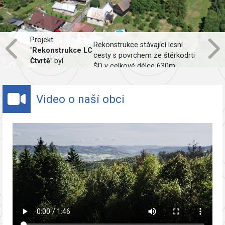
Projekt
Rekonstrukce stávající lesní
"Rekonstrukce LC
cesty s povrchem ze štěrkodrti
Čtvrtě"
byl
ŠD v celkové délce 630m,
spolufinancován
včetně obnovy odvodnění.
Evropskou unií.
Video o naší obci