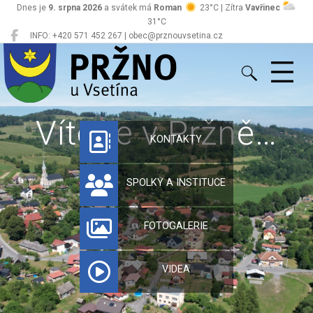
Dnes je
9. srpna 2026
a svátek má
Roman
23°C | Zítra
Vavřinec
31°C
INFO: +420 571 452 267 | obec@prznouvsetina.cz
Pržno
Vítejte v Pržně…
KONTAKTY
SPOLKY A INSTITUCE
FOTOGALERIE
VIDEA