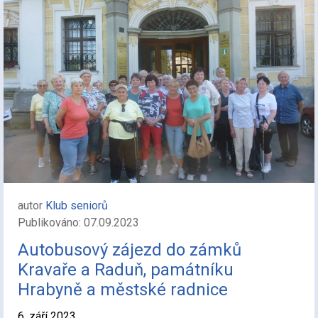
autor
Klub seniorů
Publikováno: 07.09.2023
Autobusový zájezd do zámků
Kravaře a Raduň, památníku
Hrabyně a městské radnice
6. září 2023