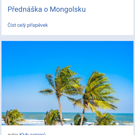
Přednáška o Mongolsku
Číst celý příspěvek
autor
Klub seniorů