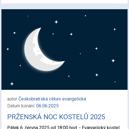
autor
Českobratrská církev evangelická
Datum konání:
06.06.2025
PRŽENSKÁ NOC KOSTELŮ 2025
Pátek 6. června 2025 od 18:00 hod. - Evangelický kostel