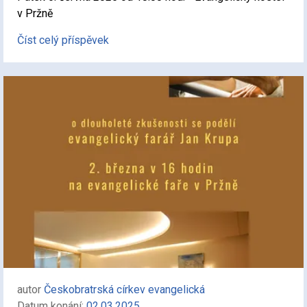
v Pržně
Číst celý příspěvek
autor
Českobratrská církev evangelická
Datum konání:
02.03.2025