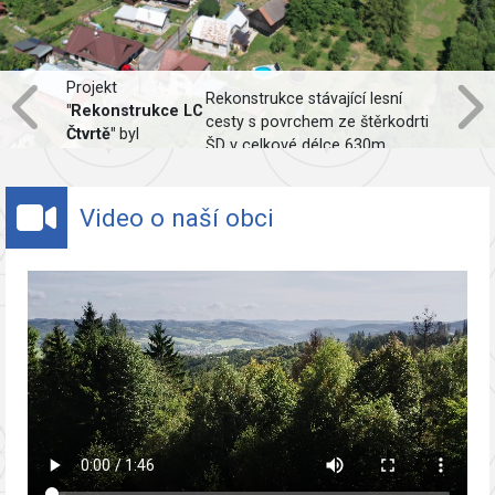
Projekt
Rekonstrukce stávající lesní
"Rekonstrukce LC
cesty s povrchem ze štěrkodrti
Čtvrtě"
byl
ŠD v celkové délce 630m,
spolufinancován
včetně obnovy odvodnění.
Evropskou unií.
Video o naší obci