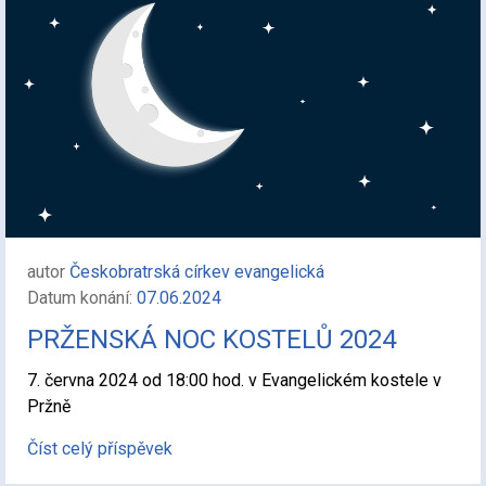
autor
Českobratrská církev evangelická
Datum konání:
07.06.2024
PRŽENSKÁ NOC KOSTELŮ 2024
7. června 2024 od 18:00 hod. v Evangelickém kostele v
Pržně
Číst celý příspěvek