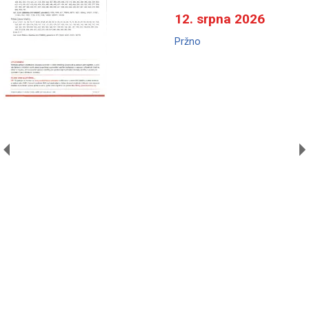
12. srpna 2026
Pržno
A
V