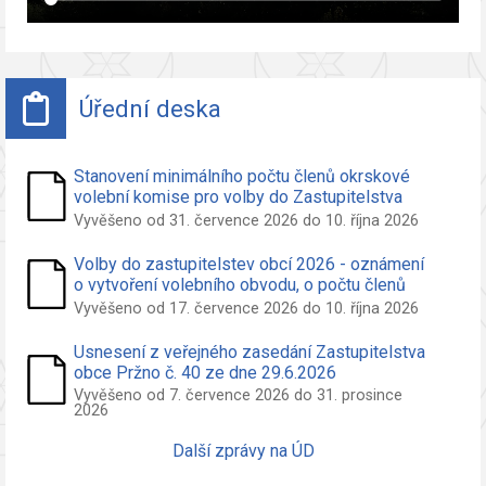
Úřední deska
Stanovení minimálního počtu členů okrskové
volební komise pro volby do Zastupitelstva
obce Pržno
Vyvěšeno od 31. července 2026 do 10. října 2026
Volby do zastupitelstev obcí 2026 - oznámení
o vytvoření volebního obvodu, o počtu členů
zastupitelstva volených ve volebním obvodu a
Vyvěšeno od 17. července 2026 do 10. října 2026
o potřebných počtech podpisů na peticích pro
nezávislého kandidáta a sdružení nezáv.
Usnesení z veřejného zasedání Zastupitelstva
kandidátů
obce Pržno č. 40 ze dne 29.6.2026
Vyvěšeno od 7. července 2026 do 31. prosince
2026
Další zprávy na ÚD