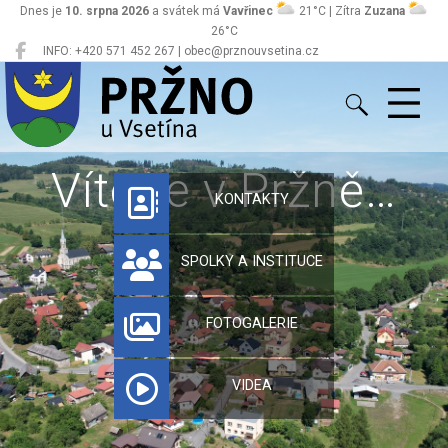
Dnes je
10. srpna 2026
a svátek má
Vavřinec
21°C | Zítra
Zuzana
26°C
INFO: +420 571 452 267 | obec@prznouvsetina.cz
Pržno
Vítejte v Pržně…
KONTAKTY
SPOLKY A INSTITUCE
FOTOGALERIE
VIDEA