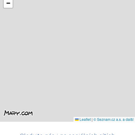
−
Leaflet
|
© Seznam.cz a.s. a další