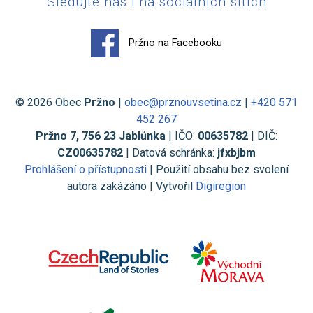
Sledujte nás i na sociálních sítích
Pržno na Facebooku
© 2026 Obec
Pržno
|
obec@prznouvsetina.cz
|
+420 571
452 267
Pržno 7, 756 23 Jablůnka
| IČO:
00635782
| DIČ:
CZ00635782
| Datová schránka:
jfxbjbm
Prohlášení o přístupnosti
| Použití obsahu bez svolení
autora zakázáno | Vytvořil
Digiregion