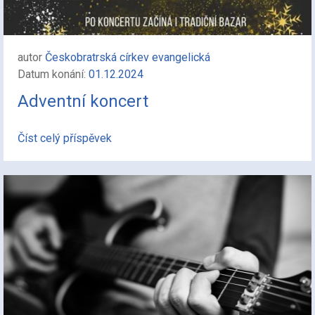
autor
Českobratrská církev evangelická
Datum konání:
01.12.2024
Adventní koncert
Číst celý příspěvek