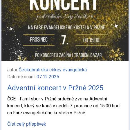
autor
Českobratrská církev evangelická
Datum konání:
07.12.2025
Adventní koncert v Pržně 2025
ČCE - Farní sbor v Pržně srdečně zve na Adventní
koncert, který se koná v neděli 7. prosince od 15:00 hod.
na Faře evangelického kostela v Pržně
Číst celý příspěvek