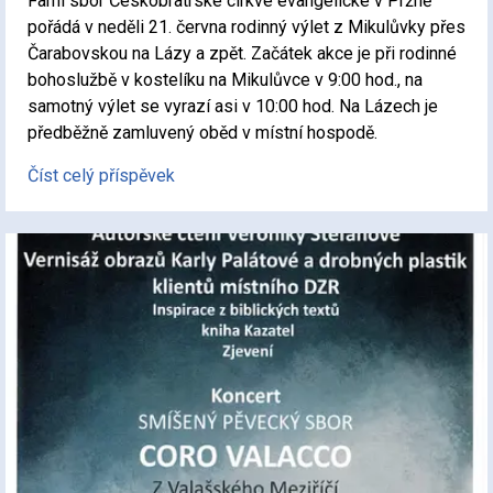
Farní sbor Českobratrské církve evangelické v Pržně
pořádá v neděli 21. června rodinný výlet z Mikulůvky přes
Čarabovskou na Lázy a zpět. Začátek akce je při rodinné
bohoslužbě v kostelíku na Mikulůvce v 9:00 hod., na
samotný výlet se vyrazí asi v 10:00 hod. Na Lázech je
předběžně zamluvený oběd v místní hospodě.
Číst celý příspěvek