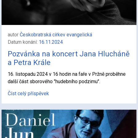
autor
Českobratrská církev evangelická
Datum konání:
16.11.2024
Pozvánka na koncert Jana Hlucháně
a Petra Krále
16. listopadu 2024 v 16 hodin na faře v Pržně proběhne
další část sborového "hudebního podzimu".
Číst celý příspěvek