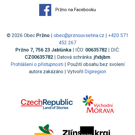
Pržno na Facebooku
© 2026 Obec
Pržno
|
obec@prznouvsetina.cz
|
+420 571
452 267
Pržno 7, 756 23 Jablůnka
| IČO:
00635782
| DIČ:
CZ00635782
| Datová schránka:
jfxbjbm
Prohlášení o přístupnosti
| Použití obsahu bez svolení
autora zakázáno | Vytvořil
Digiregion