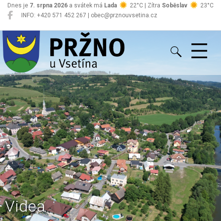
Dnes je
7. srpna 2026
a svátek má
Lada
22°C | Zítra
Soběslav
23°C
INFO: +420 571 452 267 | obec@prznouvsetina.cz
Pržno
Videa