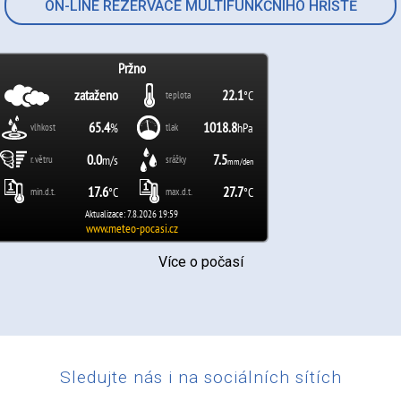
ON-LINE REZERVACE MULTIFUNKČNÍHO HŘIŠTĚ
Více o počasí
Sledujte nás i na sociálních sítích