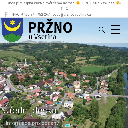
Dnes je
9. srpna 2026
a svátek má
Roman
19°C | Zítra
Vavřinec
31°C
INFO: +420 571 452 267 | obec@prznouvsetina.cz
Pržno
Úřední deska
Informace pro občany