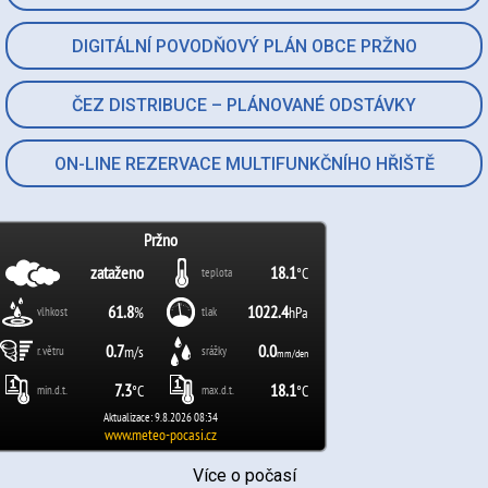
DIGITÁLNÍ POVODŇOVÝ PLÁN OBCE PRŽNO
ČEZ DISTRIBUCE – PLÁNOVANÉ ODSTÁVKY
ON-LINE REZERVACE MULTIFUNKČNÍHO HŘIŠTĚ
Více o počasí