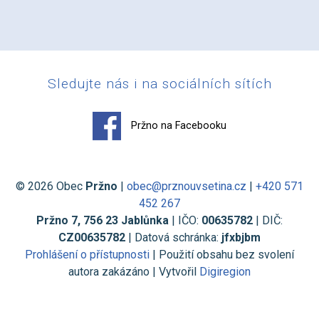
Sledujte nás i na sociálních sítích
Pržno na Facebooku
© 2026 Obec
Pržno
|
obec@prznouvsetina.cz
|
+420 571
452 267
Pržno 7, 756 23 Jablůnka
| IČO:
00635782
| DIČ:
CZ00635782
| Datová schránka:
jfxbjbm
Prohlášení o přístupnosti
| Použití obsahu bez svolení
autora zakázáno | Vytvořil
Digiregion