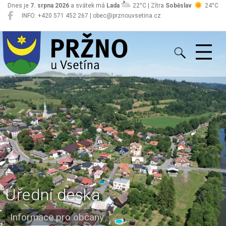
Dnes je
7. srpna 2026
a svátek má
Lada
22°C | Zítra
Soběslav
24°C
INFO: +420 571 452 267 | obec@prznouvsetina.cz
Pržno
Úřední deska
Informace pro občany