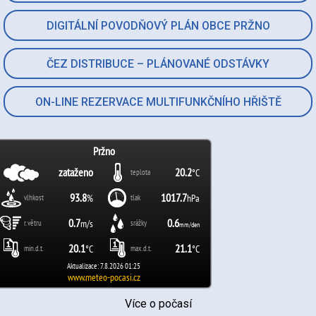
DIGITÁLNÍ POVODŇOVÝ PLÁN OBCE PRŽNO
ČEZ DISTRIBUCE – PLÁNOVANÉ ODSTÁVKY
ON-LINE REZERVACE MULTIFUNKČNÍHO HŘIŠTĚ
Více o počasí