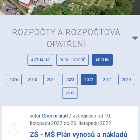
ROZPOČTY A ROZPOČTOVÁ
OPATŘENÍ
AKTUÁLNÍ
DLOUHODOBÉ
ARCHIV
2026
2025
2024
2023
2022
2021
2020
2019
autor
Obecní úřad
/ zveřejněno od 10.
listopadu 2022 do 26. listopadu 2022
ZŠ - MŠ Plán výnosů a nákladů