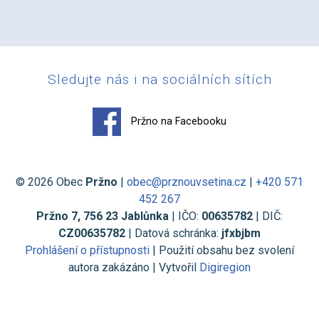
Sledujte nás i na sociálních sítích
Pržno na Facebooku
© 2026 Obec
Pržno
|
obec@prznouvsetina.cz
|
+420 571
452 267
Pržno 7, 756 23 Jablůnka
| IČO:
00635782
| DIČ:
CZ00635782
| Datová schránka:
jfxbjbm
Prohlášení o přístupnosti
| Použití obsahu bez svolení
autora zakázáno | Vytvořil
Digiregion