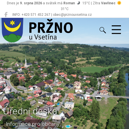
Dnes je
9. srpna 2026
a svátek má
Roman
15°C | Zítra
Vavřinec
31°C
INFO: +420 571 452 267 | obec@prznouvsetina.cz
Pržno
Úřední deska
Informace pro občany