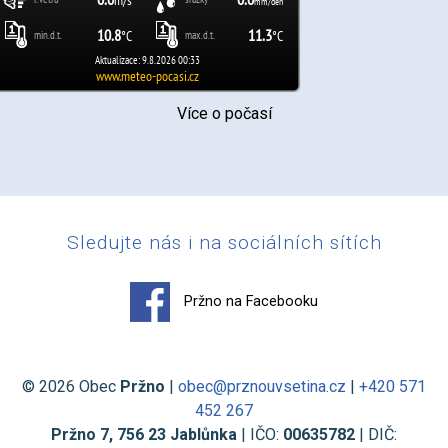
Více o počasí
Sledujte nás i na sociálních sítích
Pržno na Facebooku
© 2026 Obec
Pržno
|
obec@prznouvsetina.cz
|
+420 571
452 267
Pržno 7, 756 23 Jablůnka
| IČO:
00635782
| DIČ: