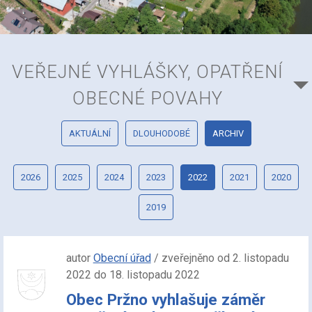
VEŘEJNÉ VYHLÁŠKY, OPATŘENÍ
OBECNÉ POVAHY
AKTUÁLNÍ
DLOUHODOBÉ
ARCHIV
2026
2025
2024
2023
2022
2021
2020
2019
autor
Obecní úřad
/ zveřejněno od 2. listopadu
2022 do 18. listopadu 2022
Obec Pržno vyhlašuje záměr