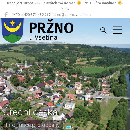
Dnes je
9. srpna 2026
a svátek má
Roman
19°C | Zítra
Vavřinec
31°C
INFO: +420 571 452 267 | obec@prznouvsetina.cz
Pržno
Úřední deska
Informace pro občany