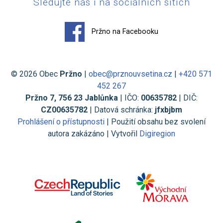
Sledujte nás i na sociálních sítích
Pržno na Facebooku
© 2026 Obec
Pržno
|
obec@prznouvsetina.cz
|
+420 571
452 267
Pržno 7, 756 23 Jablůnka
| IČO:
00635782
| DIČ:
CZ00635782
| Datová schránka:
jfxbjbm
Prohlášení o přístupnosti
| Použití obsahu bez svolení
autora zakázáno | Vytvořil
Digiregion