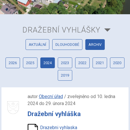
DRAŽEBNÍ VYHLÁŠKY
AKTUÁLNÍ
DLOUHODOBÉ
ARCHIV
2026
2025
2024
2023
2022
2021
2020
2019
autor
Obecní úřad
/ zveřejněno od 10. ledna
2024 do 29. února 2024
Dražební vyhláška
Drazebni vyhlaska