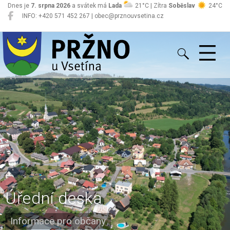
Dnes je
7. srpna 2026
a svátek má
Lada
21°C | Zítra
Soběslav
24°C
INFO: +420 571 452 267 | obec@prznouvsetina.cz
Pržno
Úřední deska
Informace pro občany