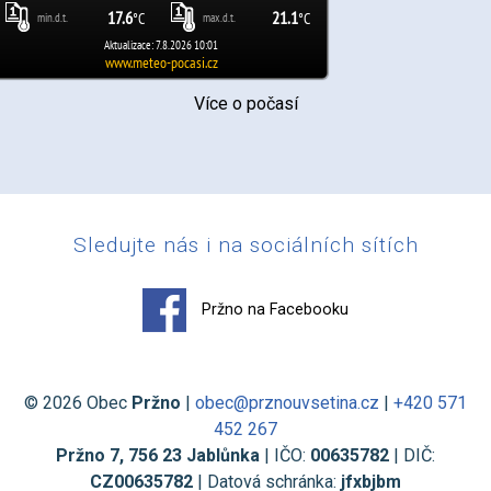
Více o počasí
Sledujte nás i na sociálních sítích
Pržno na Facebooku
© 2026 Obec
Pržno
|
obec@prznouvsetina.cz
|
+420 571
452 267
Pržno 7, 756 23 Jablůnka
| IČO:
00635782
| DIČ:
CZ00635782
| Datová schránka:
jfxbjbm