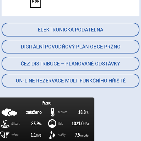
ELEKTRONICKÁ PODATELNA
DIGITÁLNÍ POVODŇOVÝ PLÁN OBCE PRŽNO
ČEZ DISTRIBUCE – PLÁNOVANÉ ODSTÁVKY
ON-LINE REZERVACE MULTIFUNKČNÍHO HŘIŠTĚ