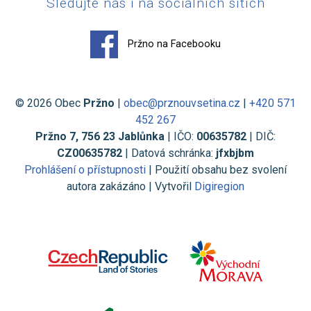
Sledujte nás i na sociálních sítích
Pržno na Facebooku
© 2026 Obec
Pržno
|
obec@prznouvsetina.cz
|
+420 571
452 267
Pržno 7, 756 23 Jablůnka
| IČO:
00635782
| DIČ:
CZ00635782
| Datová schránka:
jfxbjbm
Prohlášení o přístupnosti
| Použití obsahu bez svolení
autora zakázáno | Vytvořil
Digiregion