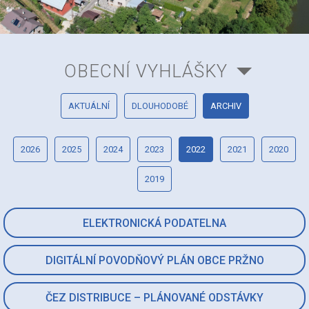
OBECNÍ VYHLÁŠKY
AKTUÁLNÍ
DLOUHODOBÉ
ARCHIV
2026
2025
2024
2023
2022
2021
2020
2019
ELEKTRONICKÁ PODATELNA
DIGITÁLNÍ POVODŇOVÝ PLÁN OBCE PRŽNO
ČEZ DISTRIBUCE – PLÁNOVANÉ ODSTÁVKY