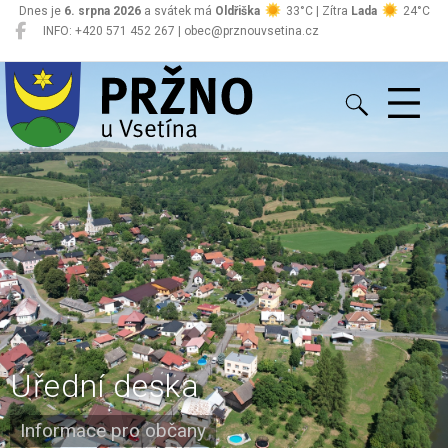
Dnes je
6. srpna 2026
a svátek má
Oldřiška
33°C | Zítra
Lada
24°C
INFO: +420 571 452 267 | obec@prznouvsetina.cz
Pržno
Úřední deska
Informace pro občany