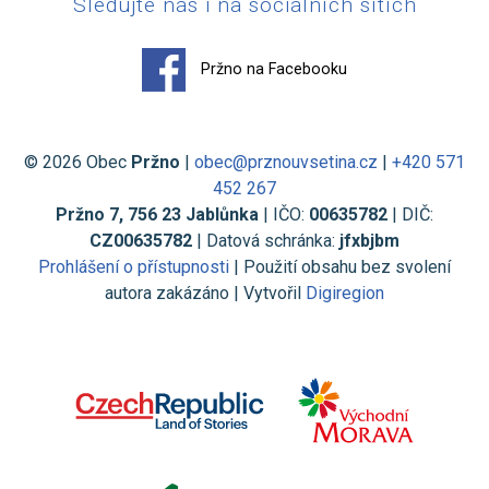
Sledujte nás i na sociálních sítích
Pržno na Facebooku
© 2026 Obec
Pržno
|
obec@prznouvsetina.cz
|
+420 571
452 267
Pržno 7, 756 23 Jablůnka
| IČO:
00635782
| DIČ:
CZ00635782
| Datová schránka:
jfxbjbm
Prohlášení o přístupnosti
| Použití obsahu bez svolení
autora zakázáno | Vytvořil
Digiregion