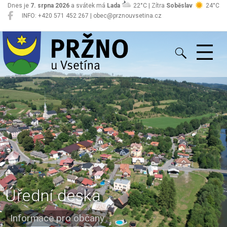
Dnes je
7. srpna 2026
a svátek má
Lada
22°C | Zítra
Soběslav
24°C
INFO: +420 571 452 267 | obec@prznouvsetina.cz
Pržno
Úřední deska
Informace pro občany