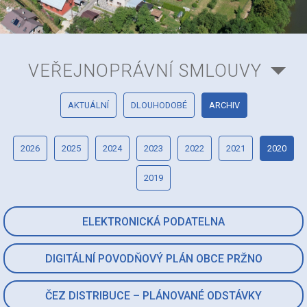
VEŘEJNOPRÁVNÍ SMLOUVY
AKTUÁLNÍ
DLOUHODOBÉ
ARCHIV
2026
2025
2024
2023
2022
2021
2020
2019
ELEKTRONICKÁ PODATELNA
DIGITÁLNÍ POVODŇOVÝ PLÁN OBCE PRŽNO
ČEZ DISTRIBUCE – PLÁNOVANÉ ODSTÁVKY