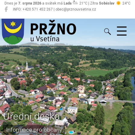
Dnes je
7. srpna 2026
a svátek má
Lada
21°C | Zítra
Soběslav
24°C
INFO: +420 571 452 267 | obec@prznouvsetina.cz
Pržno
Úřední deska
Informace pro občany