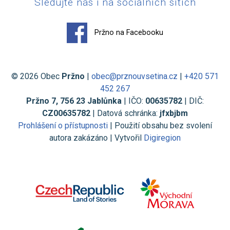
Sledujte nás i na sociálních sítích
Pržno na Facebooku
© 2026 Obec
Pržno
|
obec@prznouvsetina.cz
|
+420 571
452 267
Pržno 7, 756 23 Jablůnka
| IČO:
00635782
| DIČ:
CZ00635782
| Datová schránka:
jfxbjbm
Prohlášení o přístupnosti
| Použití obsahu bez svolení
autora zakázáno | Vytvořil
Digiregion