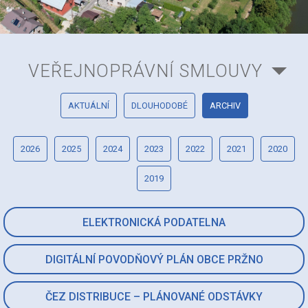
VEŘEJNOPRÁVNÍ SMLOUVY
AKTUÁLNÍ
DLOUHODOBÉ
ARCHIV
2026
2025
2024
2023
2022
2021
2020
2019
ELEKTRONICKÁ PODATELNA
DIGITÁLNÍ POVODŇOVÝ PLÁN OBCE PRŽNO
ČEZ DISTRIBUCE – PLÁNOVANÉ ODSTÁVKY