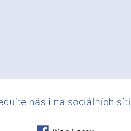
edujte nás i na sociálních sít
Pržno na Facebooku