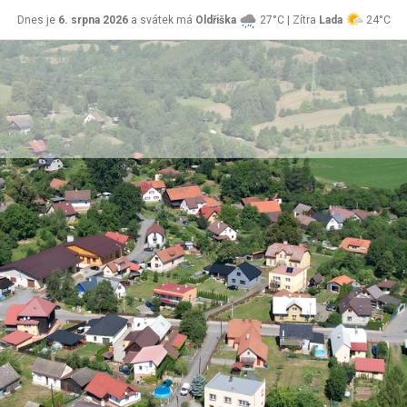
Dnes je
6. srpna 2026
a svátek má
Oldřiška
27°C | Zítra
Lada
24°C