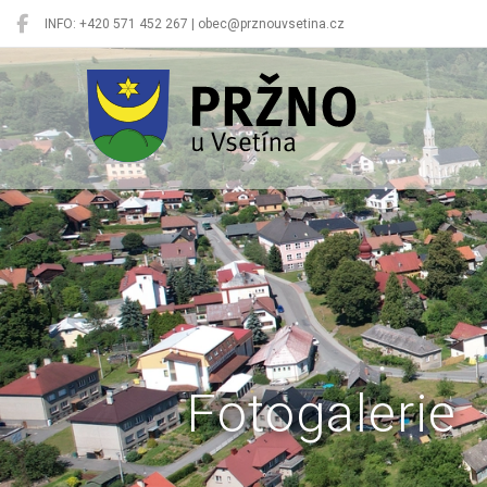
INFO: +420 571 452 267 | obec@prznouvsetina.cz
Pržno
Fotogalerie