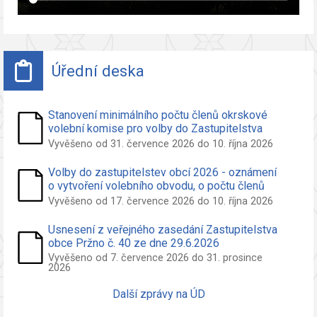
Úřední deska
Stanovení minimálního počtu členů okrskové
volební komise pro volby do Zastupitelstva
obce Pržno
Vyvěšeno od 31. července 2026 do 10. října 2026
Volby do zastupitelstev obcí 2026 - oznámení
o vytvoření volebního obvodu, o počtu členů
zastupitelstva volených ve volebním obvodu a
Vyvěšeno od 17. července 2026 do 10. října 2026
o potřebných počtech podpisů na peticích pro
nezávislého kandidáta a sdružení nezáv.
Usnesení z veřejného zasedání Zastupitelstva
kandidátů
obce Pržno č. 40 ze dne 29.6.2026
Vyvěšeno od 7. července 2026 do 31. prosince
2026
Další zprávy na ÚD