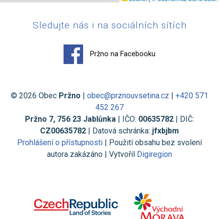
Sledujte nás i na sociálních sítích
Pržno na Facebooku
© 2026 Obec
Pržno
|
obec@prznouvsetina.cz
|
+420 571
452 267
Pržno 7, 756 23 Jablůnka
| IČO:
00635782
| DIČ:
CZ00635782
| Datová schránka:
jfxbjbm
Prohlášení o přístupnosti
| Použití obsahu bez svolení
autora zakázáno | Vytvořil
Digiregion