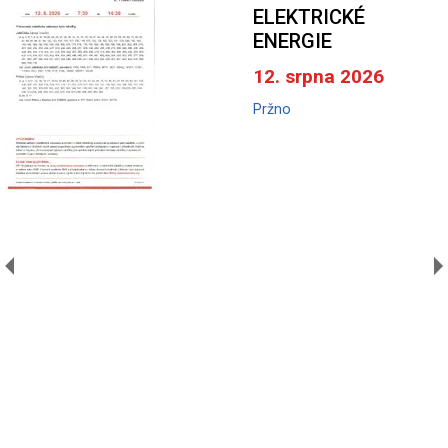
ELEKTRICKÉ
ENERGIE
12. srpna 2026
Pržno
A
V