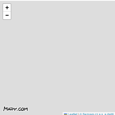
+
−
Leaflet
|
© Seznam.cz a.s. a další