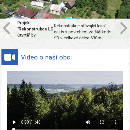
Projekt
Rekonstrukce stávající lesní
"Rekonstrukce LC
cesty s povrchem ze štěrkodrti
Čtvrtě"
byl
ŠD v celkové délce 630m,
spolufinancován
včetně obnovy odvodnění.
Evropskou unií.
Video o naší obci