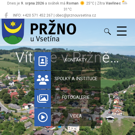
Dnes je
9. srpna 2026
a svátek má
Roman
25°C | Zítra
Vavřinec
31°C
INFO: +420 571 452 267 | obec@prznouvsetina.cz
Pržno
Vítejte v Pržně…
KONTAKTY
SPOLKY A INSTITUCE
FOTOGALERIE
VIDEA