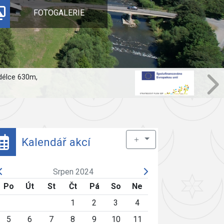
FOTOGALERIE
 délce 630m,
＋
Kalendář akcí
Srpen 2024
Po
Út
St
Čt
Pá
So
Ne
1
2
3
4
5
6
7
8
9
10
11