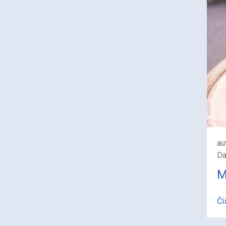
au
Da
M
Čí