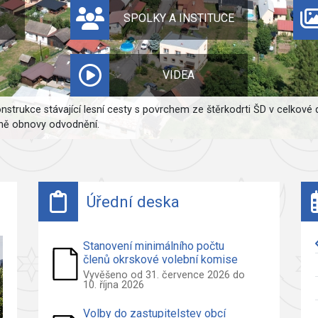
SPOLKY A INSTITUCE
VIDEA
nstrukce stávající lesní cesty s povrchem ze štěrkodrti ŠD v celkové
ně obnovy odvodnění.
Úřední deska
Stanovení minimálního počtu
členů okrskové volební komise
pro volby do Zastupitelstva obce
Vyvěšeno od 31. července 2026 do
10. října 2026
Pržno
Volby do zastupitelstev obcí