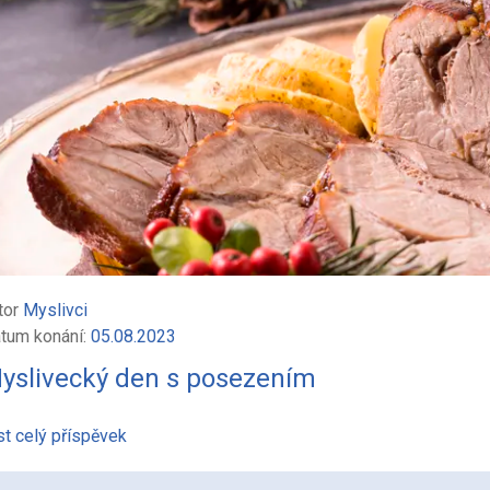
tor
Myslivci
tum konání:
05.08.2023
yslivecký den s posezením
st celý příspěvek