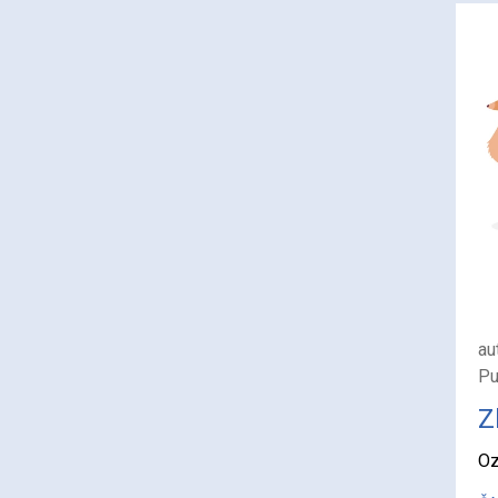
au
Pu
Z
Oz