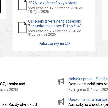
2026 - oznámení o vytvoření
volebního obvodu, o počtu členů
Vyvěšeno od 17. července 2026 do
10. října 2026
zastupitelstva volených ve
volebním obvodu a o potřebných
počtech podpisů na peticích pro
Usnesení z veřejného zasedání
nezávislého kandidáta a sdružení
Zastupitelstva obce Pržno č. 40
nezáv. kandidátů
ze dne 29.6.2026
Vyvěšeno od 7. července 2026 do
31. prosince 2026
Další zprávy na ÚD
Nabídka práce - Sociáln
y CZ, Lhotka nad…
Domov se zvláštním re
 srpna 2026)
Zveřejněno 8. června 202
Upozornění pro majitel
lůnka) Každý čtvrtek od…
Aujeszkyho choroba (ps