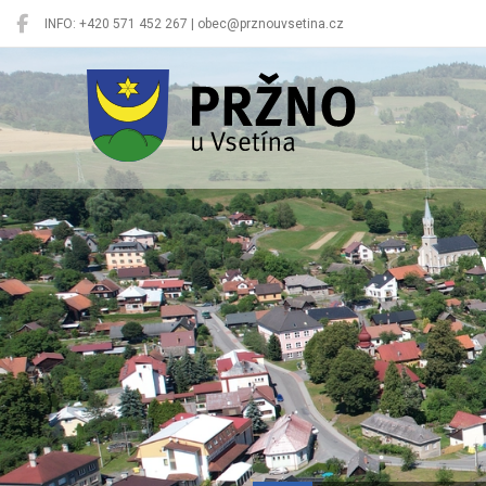
INFO: +420 571 452 267 | obec@prznouvsetina.cz
Pržno