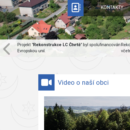
KONTAKTY
Projekt
"Rekonstrukce LC Čtvrtě"
byl spolufinancován
Reko
Evropskou unií.
včet
Video o naší obci