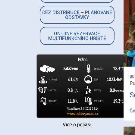
ČEZ DISTRIBUCE – PLÁNOVANÉ
ODSTÁVKY
ON-LINE REZERVACE
MULTIFUNKČNÍHO HŘIŠTĚ
au
Pu
S
Čí
Více o počasí