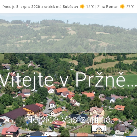
Dnes je
8. srpna 2026
a svátek má
Soběslav
15°C | Zítra
Roman
27°C
Vítejte v Pržně
Nejvíce Vás zajímá