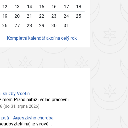
12
13
14
15
16
17
18
19
20
21
22
23
24
25
26
27
28
29
30
31
Kompletní kalendář akcí na celý rok
í služby Vsetín
žimem Pržno nabízí volné pracovní…
6 (do 31. srpna 2026)
é psů - Aujeszkyho choroba
eudovzteklina) je virové …