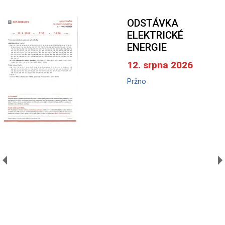
ODSTÁVKA
ELEKTRICKÉ
ENERGIE
12. srpna 2026
Pržno
A
V