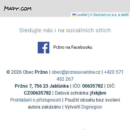
Leaflet
|
© Seznam.cz a.s. a další
Sledujte nás i na sociálních sítích
Pržno na Facebooku
© 2026 Obec
Pržno
|
obec@prznouvsetina.cz
|
+420 571
452 267
Pržno 7, 756 23 Jablůnka
| IČO:
00635782
| DIČ:
CZ00635782
| Datová schránka:
jfxbjbm
Prohlášení o přístupnosti
| Použití obsahu bez svolení
autora zakázáno | Vytvořil
Digiregion