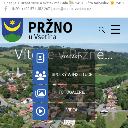
Dnes je
7. srpna 2026
a svátek má
Lada
24°C | Zítra
Soběslav
24°C
INFO: +420 571 452 267 | obec@prznouvsetina.cz
Pržno
Vítejte v Pržně…
KONTAKTY
SPOLKY A INSTITUCE
FOTOGALERIE
VIDEA