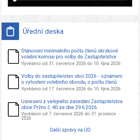
Úřední deska
Stanovení minimálního počtu členů okrskové
volební komise pro volby do Zastupitelstva
obce Pržno
Vyvěšeno od 31. července 2026 do 10. října 2026
Volby do zastupitelstev obcí 2026 - oznámení
o vytvoření volebního obvodu, o počtu členů
zastupitelstva volených ve volebním obvodu a
Vyvěšeno od 17. července 2026 do 10. října 2026
o potřebných počtech podpisů na peticích pro
nezávislého kandidáta a sdružení nezáv.
Usnesení z veřejného zasedání Zastupitelstva
kandidátů
obce Pržno č. 40 ze dne 29.6.2026
Vyvěšeno od 7. července 2026 do 31. prosince
2026
Další zprávy na ÚD