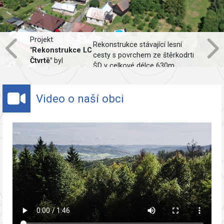
Projekt
Rekonstrukce stávající lesní
"Rekonstrukce LC
cesty s povrchem ze štěrkodrti
Čtvrtě"
byl
ŠD v celkové délce 630m,
spolufinancován
včetně obnovy odvodnění.
Evropskou unií.
Video o naší obci