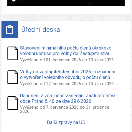
Úřední deska
Stanovení minimálního počtu členů okrskové
volební komise pro volby do Zastupitelstva
obce Pržno
Vyvěšeno od 31. července 2026 do 10. října 2026
Volby do zastupitelstev obcí 2026 - oznámení
o vytvoření volebního obvodu, o počtu členů
zastupitelstva volených ve volebním obvodu a
Vyvěšeno od 17. července 2026 do 10. října 2026
o potřebných počtech podpisů na peticích pro
nezávislého kandidáta a sdružení nezáv.
Usnesení z veřejného zasedání Zastupitelstva
kandidátů
obce Pržno č. 40 ze dne 29.6.2026
Vyvěšeno od 7. července 2026 do 31. prosince
2026
Další zprávy na ÚD