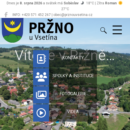
Dnes je
8. srpna 2026
a svátek má
Soběslav
18°C | Zítra
Roman
27°C
INFO: +420 571 452 267 | obec@prznouvsetina.cz
Pržno
Vítejte v Pržně…
KONTAKTY
SPOLKY A INSTITUCE
FOTOGALERIE
VIDEA