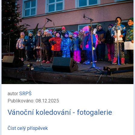
autor
SRPŠ
Publikováno: 08.12.2025
Vánoční koledování - fotogalerie
Číst celý příspěvek