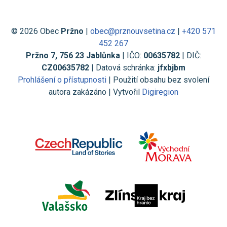
© 2026 Obec
Pržno
|
obec@prznouvsetina.cz
|
+420 571
452 267
Pržno 7, 756 23 Jablůnka
| IČO:
00635782
| DIČ:
CZ00635782
| Datová schránka:
jfxbjbm
Prohlášení o přístupnosti
| Použití obsahu bez svolení
autora zakázáno | Vytvořil
Digiregion