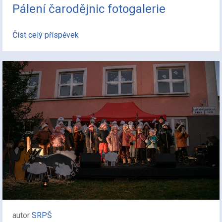
Pálení čarodějnic fotogalerie
Číst celý příspěvek
autor
SRPŠ