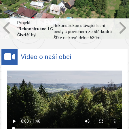
Projekt
Rekonstrukce stávající lesní
"Rekonstrukce LC
cesty s povrchem ze štěrkodrti
Čtvrtě"
byl
ŠD v celkové délce 630m,
spolufinancován
včetně obnovy odvodnění.
Evropskou unií.
Video o naší obci