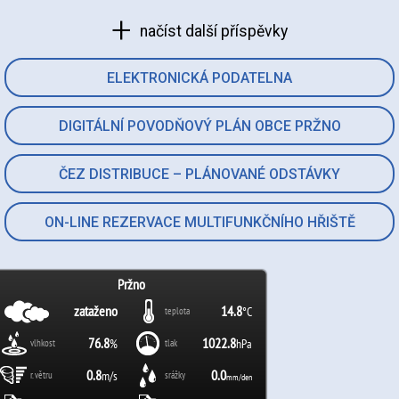
načíst další příspěvky
ELEKTRONICKÁ PODATELNA
DIGITÁLNÍ POVODŇOVÝ PLÁN OBCE PRŽNO
ČEZ DISTRIBUCE – PLÁNOVANÉ ODSTÁVKY
ON-LINE REZERVACE MULTIFUNKČNÍHO HŘIŠTĚ