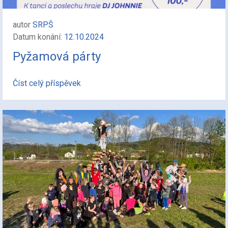
autor
SRPŠ
Datum konání:
12.10.2024
Pyžamová párty
Číst celý příspěvek