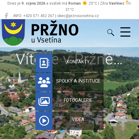
Dnes je
9. srpna 2026
a svátek má
Roman
25°C | Zítra
Vavřinec
31°C
INFO: +420 571 452 267 | obec@prznouvsetina.cz
Pržno
Vítejte v Pržně…
KONTAKTY
SPOLKY A INSTITUCE
FOTOGALERIE
VIDEA