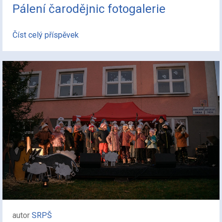
Pálení čarodějnic fotogalerie
Číst celý příspěvek
autor
SRPŠ