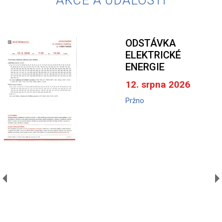
ODSTÁVKA
ELEKTRICKÉ
ENERGIE
12. srpna 2026
Pržno
A
V