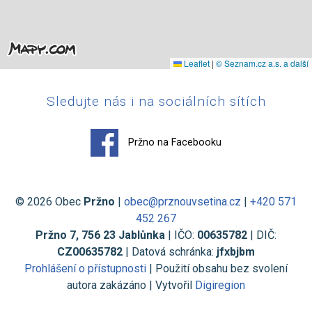
Leaflet
|
© Seznam.cz a.s. a další
Sledujte nás i na sociálních sítích
Pržno na Facebooku
© 2026 Obec
Pržno
|
obec@prznouvsetina.cz
|
+420 571
452 267
Pržno 7, 756 23 Jablůnka
| IČO:
00635782
| DIČ:
CZ00635782
| Datová schránka:
jfxbjbm
Prohlášení o přístupnosti
| Použití obsahu bez svolení
autora zakázáno | Vytvořil
Digiregion