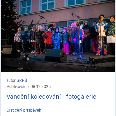
autor
SRPŠ
Publikováno: 08.12.2025
Vánoční koledování - fotogalerie
Číst celý příspěvek