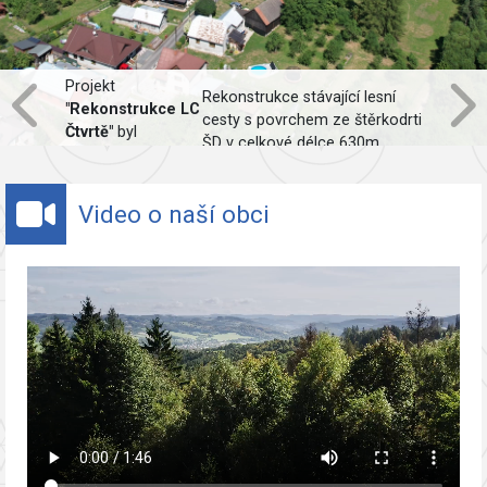
Projekt
Rekonstrukce stávající lesní
"Rekonstrukce LC
cesty s povrchem ze štěrkodrti
Čtvrtě"
byl
ŠD v celkové délce 630m,
spolufinancován
včetně obnovy odvodnění.
Evropskou unií.
Video o naší obci