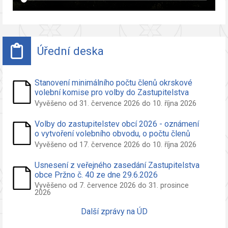
Úřední deska
Stanovení minimálního počtu členů okrskové
volební komise pro volby do Zastupitelstva
obce Pržno
Vyvěšeno od 31. července 2026 do 10. října 2026
Volby do zastupitelstev obcí 2026 - oznámení
o vytvoření volebního obvodu, o počtu členů
zastupitelstva volených ve volebním obvodu a
Vyvěšeno od 17. července 2026 do 10. října 2026
o potřebných počtech podpisů na peticích pro
nezávislého kandidáta a sdružení nezáv.
Usnesení z veřejného zasedání Zastupitelstva
kandidátů
obce Pržno č. 40 ze dne 29.6.2026
Vyvěšeno od 7. července 2026 do 31. prosince
2026
Další zprávy na ÚD