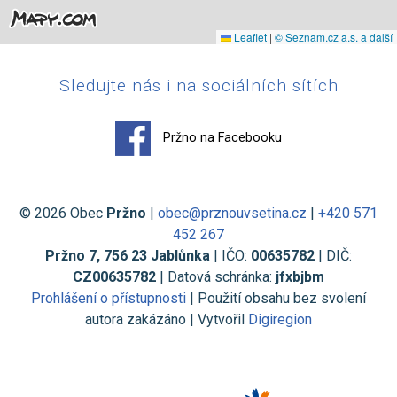
Leaflet
|
© Seznam.cz a.s. a další
Sledujte nás i na sociálních sítích
Pržno na Facebooku
© 2026 Obec
Pržno
|
obec@prznouvsetina.cz
|
+420 571
452 267
Pržno 7, 756 23 Jablůnka
| IČO:
00635782
| DIČ:
CZ00635782
| Datová schránka:
jfxbjbm
Prohlášení o přístupnosti
| Použití obsahu bez svolení
autora zakázáno | Vytvořil
Digiregion