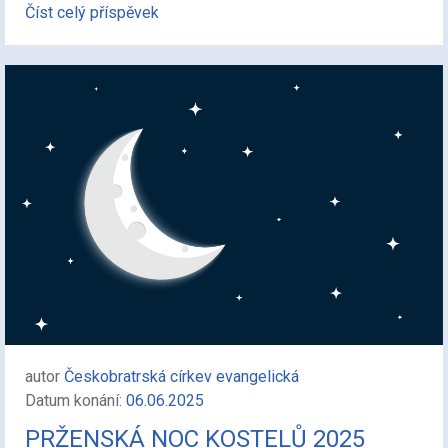
Číst celý příspěvek
autor
Českobratrská církev evangelická
Datum konání:
06.06.2025
PRŽENSKÁ NOC KOSTELŮ 2025