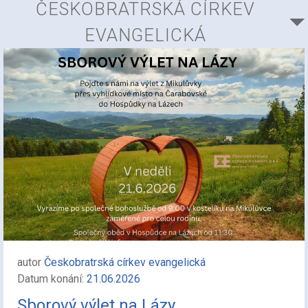
ČESKOBRATRSKÁ CÍRKEV
EVANGELICKÁ
autor
Českobratrská církev evangelická
Datum konání:
21.06.2026
Sborový výlet na Lázy