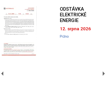
ODSTÁVKA
ELEKTRICKÉ
ENERGIE
12. srpna 2026
Pržno
A
V