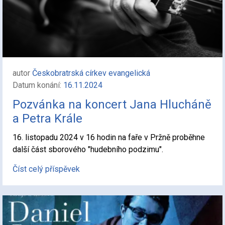
autor
Českobratrská církev evangelická
Datum konání:
16.11.2024
Pozvánka na koncert Jana Hlucháně
a Petra Krále
16. listopadu 2024 v 16 hodin na faře v Pržně proběhne
další část sborového "hudebního podzimu".
Číst celý příspěvek