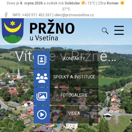
Dnes je
8. srpna 2026
a svátek má
Soběslav
15°C | Zítra
Roman
27°C
INFO: +420 571 452 267 | obec@prznouvsetina.cz
Pržno
Vítejte v Pržně…
KONTAKTY
SPOLKY A INSTITUCE
FOTOGALERIE
VIDEA