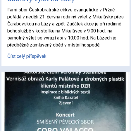
Farní sbor Českobratrské církve evangelické v Pržně
pořádá v neděli 21. června rodinný výlet z Mikulůvky přes
Čarabovskou na Lázy a zpět. Začátek akce je při rodinné
bohoslužbě v kostelíku na Mikulůvce v 9:00 hod., na
samotný výlet se vyrazí asi v 10:00 hod. Na Lázech je
předběžně zamluvený oběd v místní hospodě.
Číst celý příspěvek