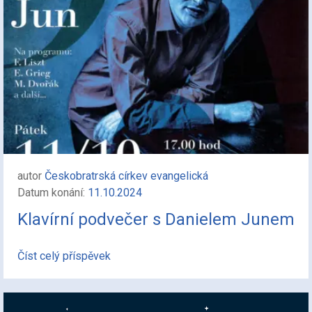
autor
Českobratrská církev evangelická
Datum konání:
11.10.2024
Klavírní podvečer s Danielem Junem
Číst celý příspěvek