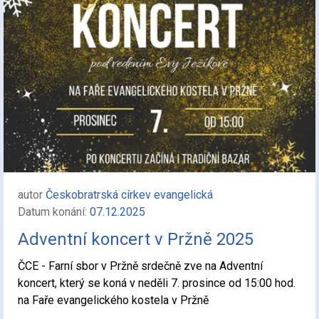
autor
Českobratrská církev evangelická
Datum konání:
07.12.2025
Adventní koncert v Pržně 2025
ČCE - Farní sbor v Pržně srdečně zve na Adventní
koncert, který se koná v neděli 7. prosince od 15:00 hod.
na Faře evangelického kostela v Pržně