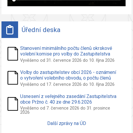
Úřední deska
Stanovení minimálního počtu členů okrskové
volební komise pro volby do Zastupitelstva
obce Pržno
Vyvěšeno od 31. července 2026 do 10. října 2026
Volby do zastupitelstev obcí 2026 - oznámení
o vytvoření volebního obvodu, o počtu členů
zastupitelstva volených ve volebním obvodu a
Vyvěšeno od 17. července 2026 do 10. října 2026
o potřebných počtech podpisů na peticích pro
nezávislého kandidáta a sdružení nezáv.
Usnesení z veřejného zasedání Zastupitelstva
kandidátů
obce Pržno č. 40 ze dne 29.6.2026
Vyvěšeno od 7. července 2026 do 31. prosince
2026
Další zprávy na ÚD