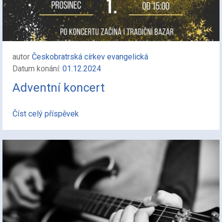
autor
Českobratrská církev evangelická
Datum konání:
01.12.2024
Adventní koncert
Číst celý příspěvek