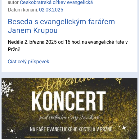
autor
Českobratrská církev evangelická
Datum konání:
02.03.2025
Beseda s evangelickým farářem
Janem Krupou
Neděle 2. března 2025 od 16 hod. na evangelické faře v
Pržně
Číst celý příspěvek