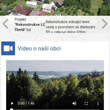
Projekt
Rekonstrukce stávající lesní
"Rekonstrukce LC
cesty s povrchem ze štěrkodrti
Čtvrtě"
byl
ŠD v celkové délce 630m,
spolufinancován
včetně obnovy odvodnění.
Evropskou unií.
Video o naší obci