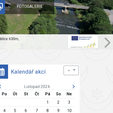
FOTOGALERIE
 délce 630m,
＋
Kalendář akcí
Listopad 2024
Po
Út
St
Čt
Pá
So
Ne
1
2
3
4
5
6
7
8
9
10