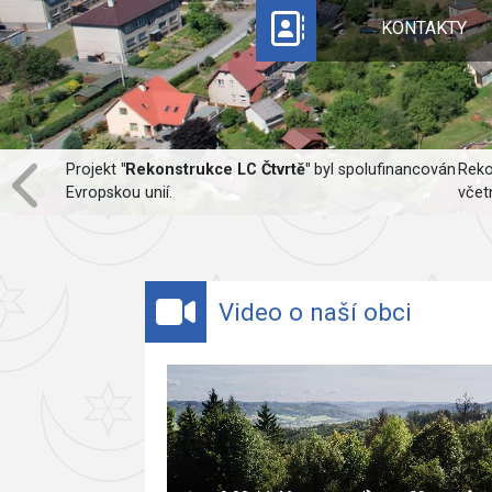
KONTAKTY
Projekt
"Rekonstrukce LC Čtvrtě"
byl spolufinancován
Reko
Evropskou unií.
včet
Video o naší obci