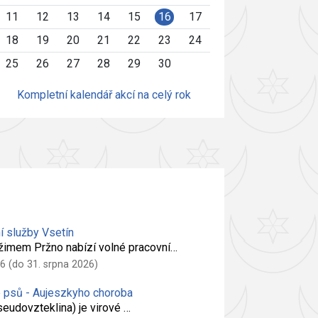
11
12
13
14
15
16
17
18
19
20
21
22
23
24
25
26
27
28
29
30
Kompletní kalendář akcí na celý rok
í služby Vsetín
žimem Pržno nabízí volné pracovní…
6 (do 31. srpna 2026)
é psů - Aujeszkyho choroba
eudovzteklina) je virové …