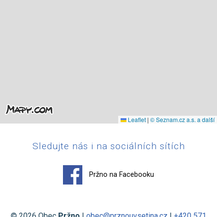
Leaflet
|
© Seznam.cz a.s. a další
Sledujte nás i na sociálních sítích
Pržno na Facebooku
© 2026 Obec
Pržno
|
obec@prznouvsetina.cz
|
+420 571