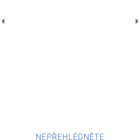
V
NEPŘEHLÉDNĚTE