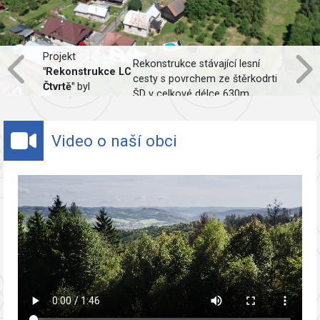
Projekt
Rekonstrukce stávající lesní
"Rekonstrukce LC
cesty s povrchem ze štěrkodrti
Čtvrtě"
byl
ŠD v celkové délce 630m,
spolufinancován
včetně obnovy odvodnění.
Evropskou unií.
Video o naší obci