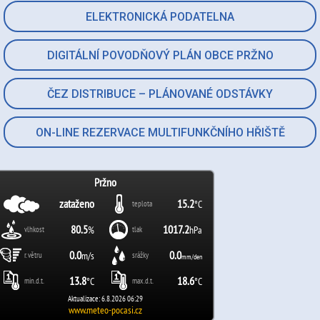
ELEKTRONICKÁ PODATELNA
DIGITÁLNÍ POVODŇOVÝ PLÁN OBCE PRŽNO
ČEZ DISTRIBUCE – PLÁNOVANÉ ODSTÁVKY
ON-LINE REZERVACE MULTIFUNKČNÍHO HŘIŠTĚ