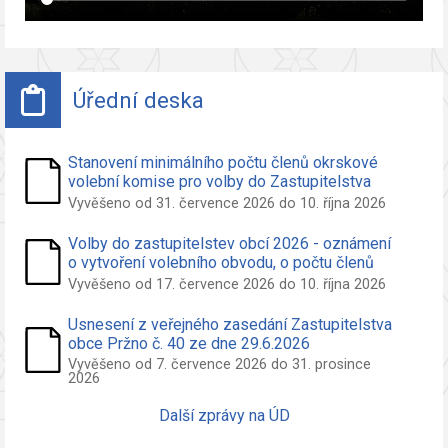
Úřední deska
Stanovení minimálního počtu členů okrskové
volební komise pro volby do Zastupitelstva
obce Pržno
Vyvěšeno od 31. července 2026 do 10. října 2026
Volby do zastupitelstev obcí 2026 - oznámení
o vytvoření volebního obvodu, o počtu členů
zastupitelstva volených ve volebním obvodu a
Vyvěšeno od 17. července 2026 do 10. října 2026
o potřebných počtech podpisů na peticích pro
nezávislého kandidáta a sdružení nezáv.
Usnesení z veřejného zasedání Zastupitelstva
kandidátů
obce Pržno č. 40 ze dne 29.6.2026
Vyvěšeno od 7. července 2026 do 31. prosince
2026
Další zprávy na ÚD