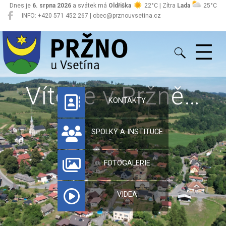
Dnes je
6. srpna 2026
a svátek má
Oldřiška
22°C | Zítra
Lada
25°C
INFO: +420 571 452 267 | obec@prznouvsetina.cz
Pržno
Vítejte v Pržně…
KONTAKTY
SPOLKY A INSTITUCE
FOTOGALERIE
VIDEA