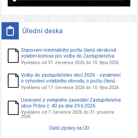
Úřední deska
Stanovení minimálního počtu členů okrskové
volební komise pro volby do Zastupitelstva
obce Pržno
Vyvěšeno od 31. července 2026 do 10. října 2026
Volby do zastupitelstev obcí 2026 - oznámení
o vytvoření volebního obvodu, o počtu členů
zastupitelstva volených ve volebním obvodu a
Vyvěšeno od 17. července 2026 do 10. října 2026
o potřebných počtech podpisů na peticích pro
nezávislého kandidáta a sdružení nezáv.
Usnesení z veřejného zasedání Zastupitelstva
kandidátů
obce Pržno č. 40 ze dne 29.6.2026
Vyvěšeno od 7. července 2026 do 31. prosince
2026
Další zprávy na ÚD