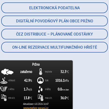
ELEKTRONICKÁ PODATELNA
DIGITÁLNÍ POVODŇOVÝ PLÁN OBCE PRŽNO
ČEZ DISTRIBUCE – PLÁNOVANÉ ODSTÁVKY
ON-LINE REZERVACE MULTIFUNKČNÍHO HŘIŠTĚ