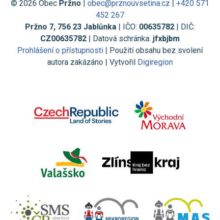
© 2026 Obec
Pržno
|
obec@prznouvsetina.cz
|
+420 571
452 267
Pržno 7, 756 23 Jablůnka
| IČO:
00635782
| DIČ:
CZ00635782
| Datová schránka:
jfxbjbm
Prohlášení o přístupnosti
| Použití obsahu bez svolení
autora zakázáno | Vytvořil
Digiregion