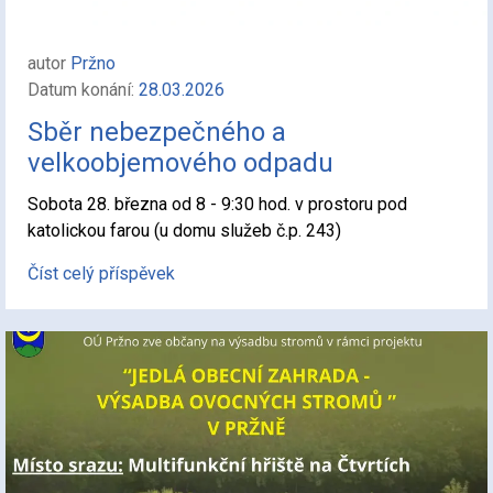
autor
Pržno
Datum konání:
28.03.2026
Sběr nebezpečného a
velkoobjemového odpadu
Sobota 28. března od 8 - 9:30 hod. v prostoru pod
katolickou farou (u domu služeb č.p. 243)
Číst celý příspěvek