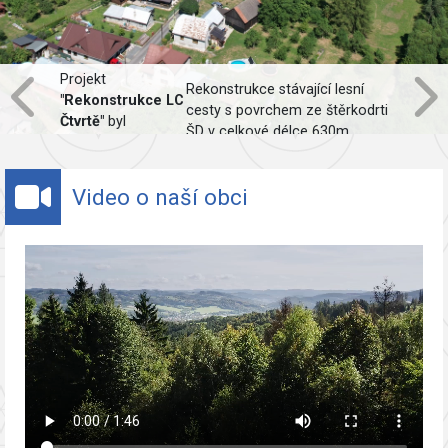
Projekt
Rekonstrukce stávající lesní
"Rekonstrukce LC
cesty s povrchem ze štěrkodrti
Čtvrtě"
byl
ŠD v celkové délce 630m,
spolufinancován
včetně obnovy odvodnění.
Evropskou unií.
Video o naší obci