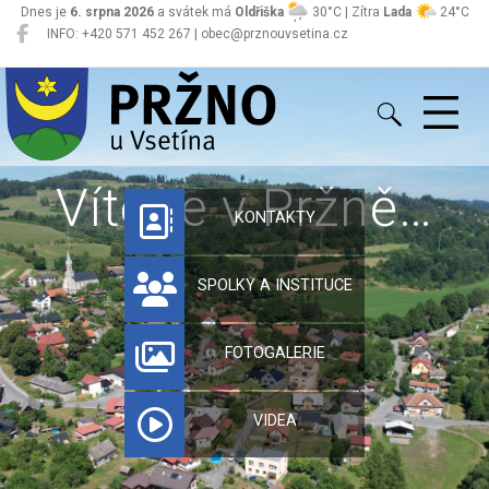
Dnes je
6. srpna 2026
a svátek má
Oldřiška
30°C | Zítra
Lada
24°C
INFO: +420 571 452 267 | obec@prznouvsetina.cz
Pržno
Vítejte v Pržně…
KONTAKTY
SPOLKY A INSTITUCE
FOTOGALERIE
VIDEA