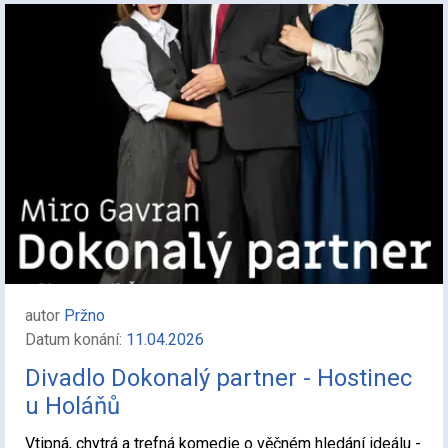
autor
Pržno
Datum konání:
11.04.2026
Divadlo Dokonalý partner - Hostinec
u Holáňů
Vtipná, chytrá a trefná komedie o věčném hledání ideálu -