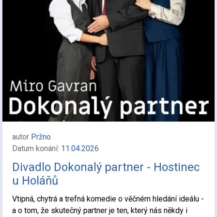
autor
Pržno
Datum konání:
11.04.2026
Divadlo Dokonalý partner - Hostinec
u Holáňů
Vtipná, chytrá a trefná komedie o věčném hledání ideálu -
a o tom, že skutečný partner je ten, který nás někdy i