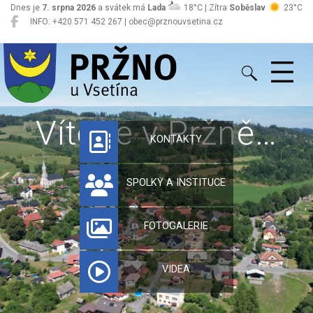
Dnes je
7. srpna 2026
a svátek má
Lada
18°C | Zítra
Soběslav
23°C
INFO: +420 571 452 267 | obec@prznouvsetina.cz
Pržno
Vítejte v Pržně…
KONTAKTY
SPOLKY A INSTITUCE
FOTOGALERIE
VIDEA