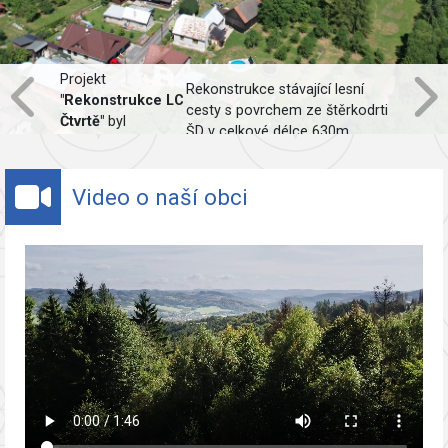
Projekt
Rekonstrukce stávající lesní
"Rekonstrukce LC
cesty s povrchem ze štěrkodrti
Čtvrtě"
byl
ŠD v celkové délce 630m,
spolufinancován
včetně obnovy odvodnění.
Evropskou unií.
Video o naší obci