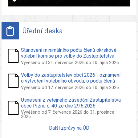
Úřední deska
Stanovení minimálního počtu členů okrskové
volební komise pro volby do Zastupitelstva
obce Pržno
Vyvěšeno od 31. července 2026 do 10. října 2026
Volby do zastupitelstev obcí 2026 - oznámení
o vytvoření volebního obvodu, o počtu členů
zastupitelstva volených ve volebním obvodu a
Vyvěšeno od 17. července 2026 do 10. října 2026
o potřebných počtech podpisů na peticích pro
nezávislého kandidáta a sdružení nezáv.
Usnesení z veřejného zasedání Zastupitelstva
kandidátů
obce Pržno č. 40 ze dne 29.6.2026
Vyvěšeno od 7. července 2026 do 31. prosince
2026
Další zprávy na ÚD