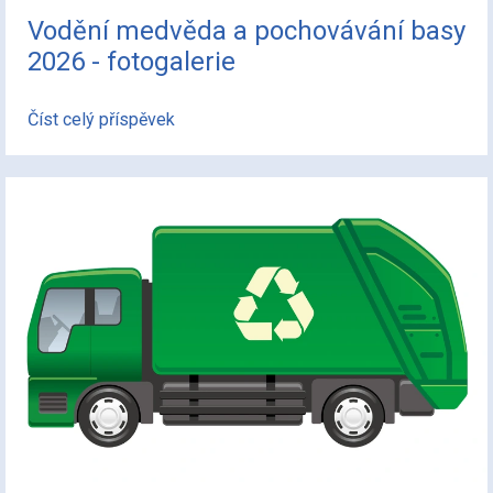
Vodění medvěda a pochovávání basy
2026 - fotogalerie
Číst celý příspěvek