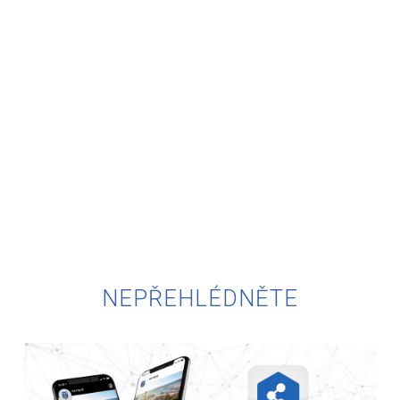
V
NEPŘEHLÉDNĚTE