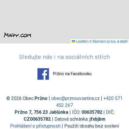
Leaflet
|
© Seznam.cz a.s. a další
Sledujte nás i na sociálních sítích
Pržno na Facebooku
© 2026 Obec
Pržno
|
obec@prznouvsetina.cz
|
+420 571
452 267
Pržno 7, 756 23 Jablůnka
| IČO:
00635782
| DIČ:
CZ00635782
| Datová schránka:
jfxbjbm
Prohlášení o přístupnosti
| Použití obsahu bez svolení