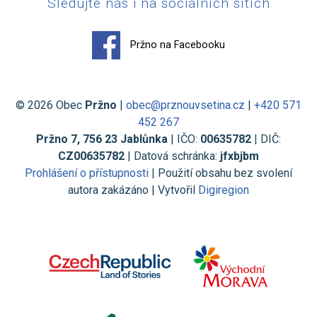
Sledujte nás i na sociálních sítích
Pržno na Facebooku
© 2026 Obec
Pržno
|
obec@prznouvsetina.cz
|
+420 571
452 267
Pržno 7, 756 23 Jablůnka
| IČO:
00635782
| DIČ:
CZ00635782
| Datová schránka:
jfxbjbm
Prohlášení o přístupnosti
| Použití obsahu bez svolení
autora zakázáno | Vytvořil
Digiregion