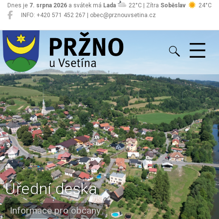
Dnes je
7. srpna 2026
a svátek má
Lada
22°C | Zítra
Soběslav
24°C
INFO: +420 571 452 267 | obec@prznouvsetina.cz
Pržno
Úřední deska
Informace pro občany