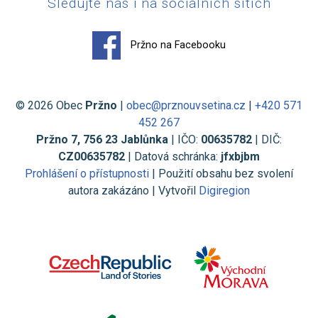
Sledujte nás i na sociálních sítích
Pržno na Facebooku
© 2026 Obec
Pržno
|
obec@prznouvsetina.cz
|
+420 571
452 267
Pržno 7, 756 23 Jablůnka
| IČO:
00635782
| DIČ:
CZ00635782
| Datová schránka:
jfxbjbm
Prohlášení o přístupnosti
| Použití obsahu bez svolení
autora zakázáno | Vytvořil
Digiregion