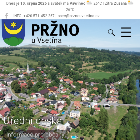
Dnes je
10. srpna 2026
a svátek má
Vavřinec
26°C | Zítra
Zuzana
26°C
INFO: +420 571 452 267 | obec@prznouvsetina.cz
Pržno
Úřední deska
Informace pro občany