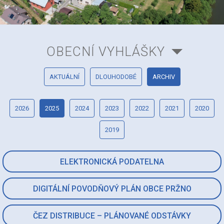
OBECNÍ VYHLÁŠKY
AKTUÁLNÍ
DLOUHODOBÉ
ARCHIV
2026
2025
2024
2023
2022
2021
2020
2019
ELEKTRONICKÁ PODATELNA
DIGITÁLNÍ POVODŇOVÝ PLÁN OBCE PRŽNO
ČEZ DISTRIBUCE – PLÁNOVANÉ ODSTÁVKY