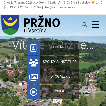
Dnes je
7. srpna 2026
a svátek má
Lada
19°C | Zítra
Soběslav
24°C
INFO: +420 571 452 267 | obec@prznouvsetina.cz
Pržno
Vítejte v Pržně…
KONTAKTY
SPOLKY A INSTITUCE
FOTOGALERIE
VIDEA