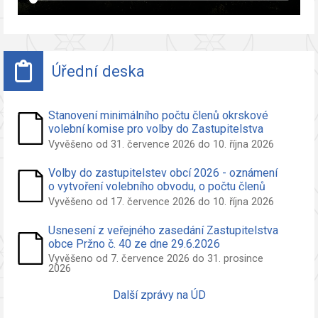
Úřední deska
Stanovení minimálního počtu členů okrskové
volební komise pro volby do Zastupitelstva
obce Pržno
Vyvěšeno od 31. července 2026 do 10. října 2026
Volby do zastupitelstev obcí 2026 - oznámení
o vytvoření volebního obvodu, o počtu členů
zastupitelstva volených ve volebním obvodu a
Vyvěšeno od 17. července 2026 do 10. října 2026
o potřebných počtech podpisů na peticích pro
nezávislého kandidáta a sdružení nezáv.
Usnesení z veřejného zasedání Zastupitelstva
kandidátů
obce Pržno č. 40 ze dne 29.6.2026
Vyvěšeno od 7. července 2026 do 31. prosince
2026
Další zprávy na ÚD