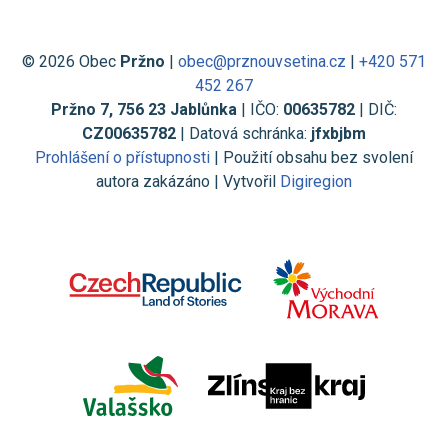
© 2026 Obec
Pržno
|
obec@prznouvsetina.cz
|
+420 571
452 267
Pržno 7, 756 23 Jablůnka
| IČO:
00635782
| DIČ:
CZ00635782
| Datová schránka:
jfxbjbm
Prohlášení o přístupnosti
| Použití obsahu bez svolení
autora zakázáno | Vytvořil
Digiregion