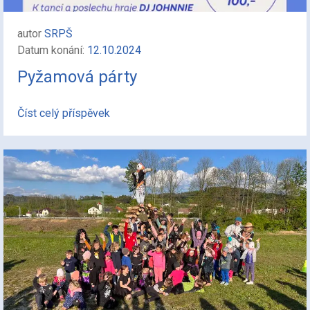
autor
SRPŠ
Datum konání:
12.10.2024
Pyžamová párty
Číst celý příspěvek