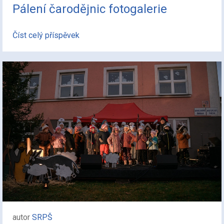
Pálení čarodějnic fotogalerie
Číst celý příspěvek
autor
SRPŠ