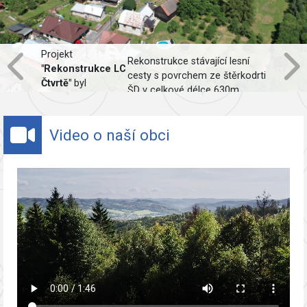
Projekt
Rekonstrukce stávající lesní
"Rekonstrukce LC
cesty s povrchem ze štěrkodrti
Čtvrtě"
byl
ŠD v celkové délce 630m,
spolufinancován
včetně obnovy odvodnění.
Evropskou unií.
Video o naší obci