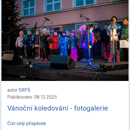
autor
SRPŠ
Publikováno: 08.12.2025
Vánoční koledování - fotogalerie
Číst celý příspěvek