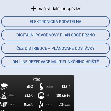
načíst další příspěvky
ELEKTRONICKÁ PODATELNA
DIGITÁLNÍ POVODŇOVÝ PLÁN OBCE PRŽNO
ČEZ DISTRIBUCE – PLÁNOVANÉ ODSTÁVKY
ON-LINE REZERVACE MULTIFUNKČNÍHO HŘIŠTĚ