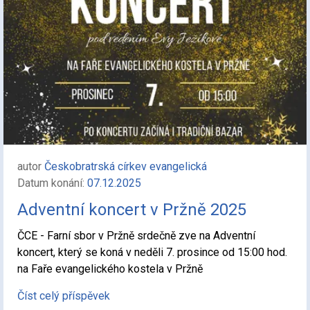
autor
Českobratrská církev evangelická
Datum konání:
07.12.2025
Adventní koncert v Pržně 2025
ČCE - Farní sbor v Pržně srdečně zve na Adventní
koncert, který se koná v neděli 7. prosince od 15:00 hod.
na Faře evangelického kostela v Pržně
Číst celý příspěvek