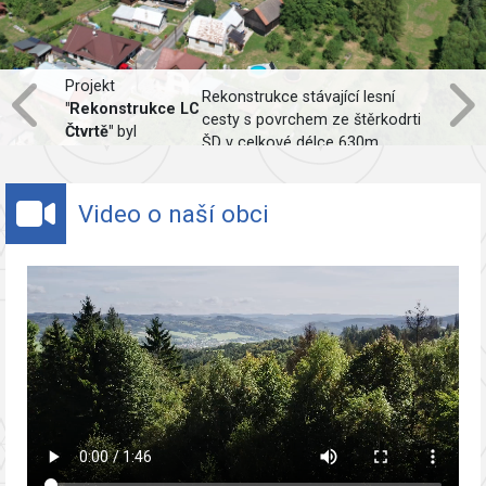
Projekt
Rekonstrukce stávající lesní
"Rekonstrukce LC
cesty s povrchem ze štěrkodrti
Čtvrtě"
byl
ŠD v celkové délce 630m,
spolufinancován
včetně obnovy odvodnění.
Evropskou unií.
Video o naší obci