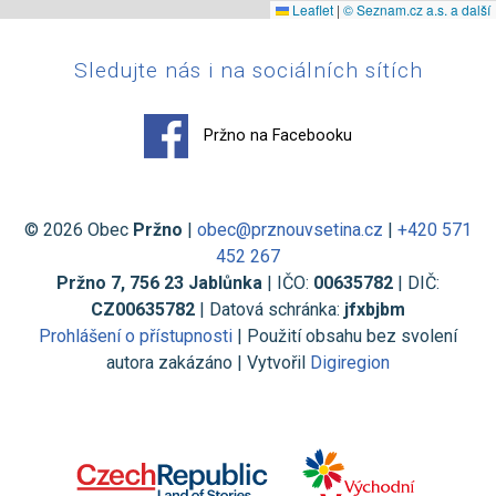
Leaflet
|
© Seznam.cz a.s. a další
Sledujte nás i na sociálních sítích
Pržno na Facebooku
© 2026 Obec
Pržno
|
obec@prznouvsetina.cz
|
+420 571
452 267
Pržno 7, 756 23 Jablůnka
| IČO:
00635782
| DIČ:
CZ00635782
| Datová schránka:
jfxbjbm
Prohlášení o přístupnosti
| Použití obsahu bez svolení
autora zakázáno | Vytvořil
Digiregion