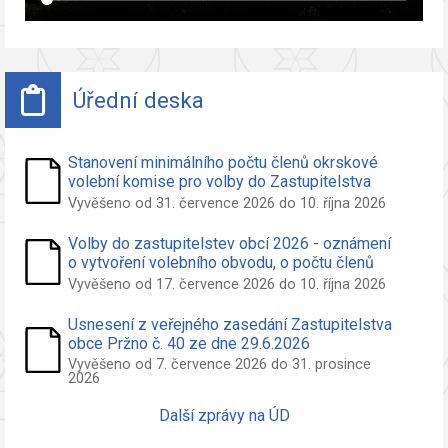
Úřední deska
Stanovení minimálního počtu členů okrskové
volební komise pro volby do Zastupitelstva
obce Pržno
Vyvěšeno od 31. července 2026 do 10. října 2026
Volby do zastupitelstev obcí 2026 - oznámení
o vytvoření volebního obvodu, o počtu členů
zastupitelstva volených ve volebním obvodu a
Vyvěšeno od 17. července 2026 do 10. října 2026
o potřebných počtech podpisů na peticích pro
nezávislého kandidáta a sdružení nezáv.
Usnesení z veřejného zasedání Zastupitelstva
kandidátů
obce Pržno č. 40 ze dne 29.6.2026
Vyvěšeno od 7. července 2026 do 31. prosince
2026
Další zprávy na ÚD