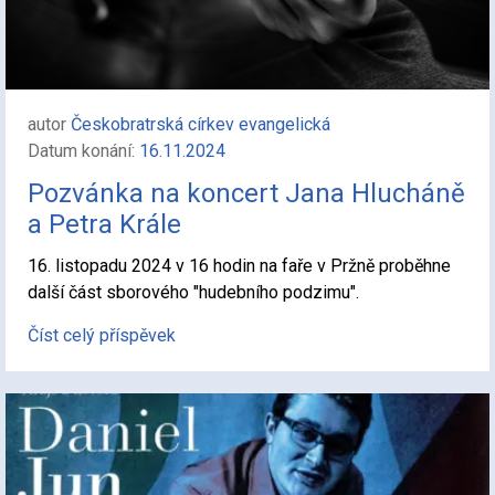
autor
Českobratrská církev evangelická
Datum konání:
16.11.2024
Pozvánka na koncert Jana Hlucháně
a Petra Krále
16. listopadu 2024 v 16 hodin na faře v Pržně proběhne
další část sborového "hudebního podzimu".
Číst celý příspěvek