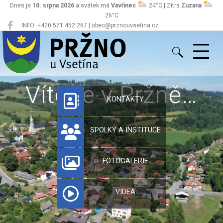
Dnes je
10. srpna 2026
a svátek má
Vavřinec
24°C | Zítra
Zuzana
26°C
INFO: +420 571 452 267 | obec@prznouvsetina.cz
Pržno
Vítejte v Pržně…
KONTAKTY
SPOLKY A INSTITUCE
FOTOGALERIE
VIDEA