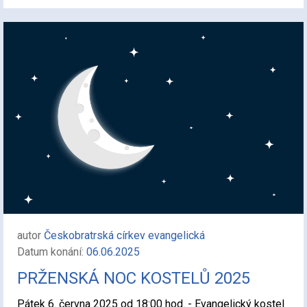
autor
Českobratrská církev evangelická
Datum konání:
06.06.2025
PRŽENSKÁ NOC KOSTELŮ 2025
Pátek 6. června 2025 od 18:00 hod. - Evangelický kostel