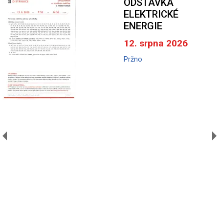
ODSTÁVKA
ELEKTRICKÉ
ENERGIE
12. srpna 2026
Pržno
A
V