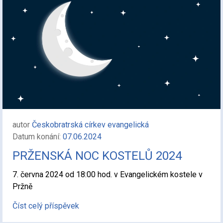
autor
Českobratrská církev evangelická
Datum konání:
07.06.2024
PRŽENSKÁ NOC KOSTELŮ 2024
7. června 2024 od 18:00 hod. v Evangelickém kostele v
Pržně
Číst celý příspěvek