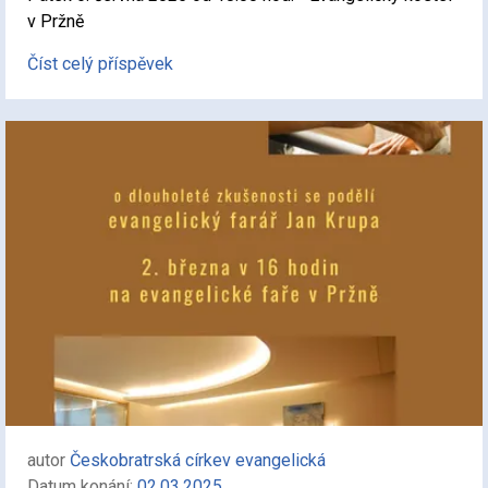
v Pržně
Číst celý příspěvek
autor
Českobratrská církev evangelická
Datum konání:
02.03.2025