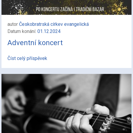
autor
Českobratrská církev evangelická
Datum konání:
01.12.2024
Adventní koncert
Číst celý příspěvek