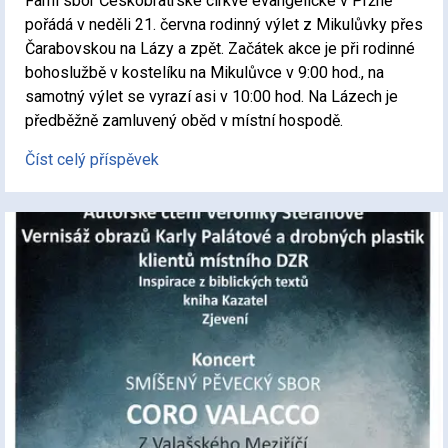
Farní sbor Českobratrské církve evangelické v Pržně
pořádá v neděli 21. června rodinný výlet z Mikulůvky přes
Čarabovskou na Lázy a zpět. Začátek akce je při rodinné
bohoslužbě v kostelíku na Mikulůvce v 9:00 hod., na
samotný výlet se vyrazí asi v 10:00 hod. Na Lázech je
předběžně zamluvený oběd v místní hospodě.
Číst celý příspěvek