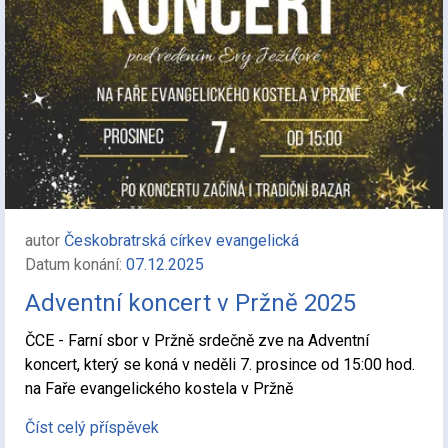
autor
Českobratrská církev evangelická
Datum konání:
07.12.2025
Adventní koncert v Pržně 2025
ČCE - Farní sbor v Pržně srdečně zve na Adventní
koncert, který se koná v neděli 7. prosince od 15:00 hod.
na Faře evangelického kostela v Pržně
Číst celý příspěvek