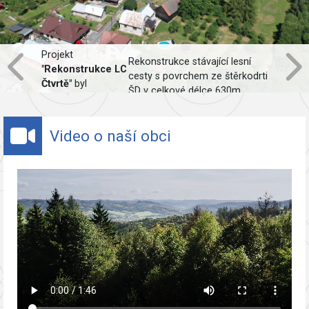
Projekt
Rekonstrukce stávající lesní
"Rekonstrukce LC
cesty s povrchem ze štěrkodrti
Čtvrtě"
byl
ŠD v celkové délce 630m,
spolufinancován
včetně obnovy odvodnění.
Evropskou unií.
Video o naší obci