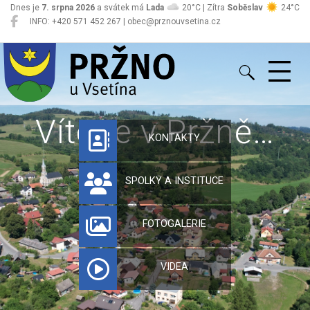
Dnes je
7. srpna 2026
a svátek má
Lada
20°C | Zítra
Soběslav
24°C
INFO: +420 571 452 267 | obec@prznouvsetina.cz
Pržno
Vítejte v Pržně…
KONTAKTY
SPOLKY A INSTITUCE
FOTOGALERIE
VIDEA