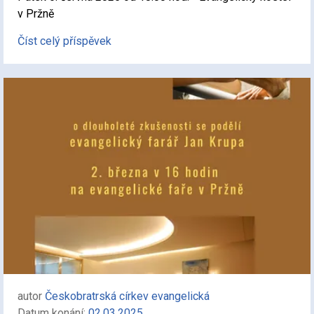
v Pržně
Číst celý příspěvek
autor
Českobratrská církev evangelická
Datum konání:
02.03.2025