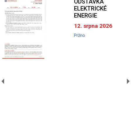
ODSTÁVKA
ELEKTRICKÉ
ENERGIE
12. srpna 2026
Pržno
A
V