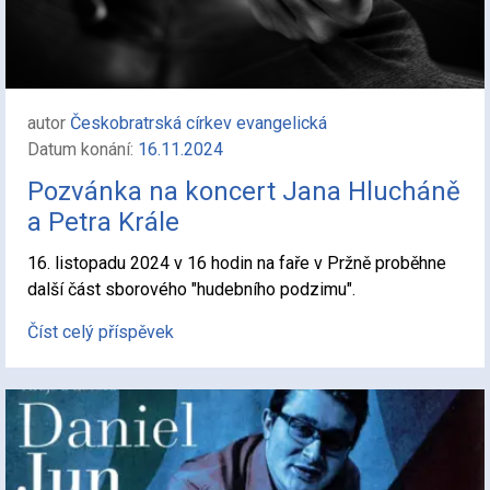
autor
Českobratrská církev evangelická
Datum konání:
16.11.2024
Pozvánka na koncert Jana Hlucháně
a Petra Krále
16. listopadu 2024 v 16 hodin na faře v Pržně proběhne
další část sborového "hudebního podzimu".
Číst celý příspěvek