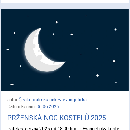
autor
Českobratrská církev evangelická
Datum konání:
06.06.2025
PRŽENSKÁ NOC KOSTELŮ 2025
Pátek 6. června 2025 od 18:00 hod. - Evangelický kostel