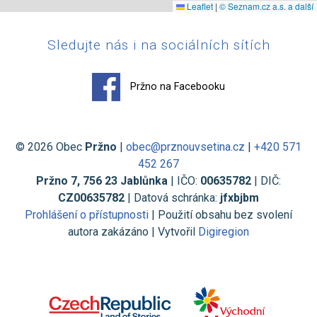
Leaflet
|
© Seznam.cz a.s. a další
Sledujte nás i na sociálních sítích
Pržno na Facebooku
© 2026 Obec
Pržno
|
obec@prznouvsetina.cz
|
+420 571
452 267
Pržno 7, 756 23 Jablůnka
| IČO:
00635782
| DIČ:
CZ00635782
| Datová schránka:
jfxbjbm
Prohlášení o přístupnosti
| Použití obsahu bez svolení
autora zakázáno | Vytvořil
Digiregion