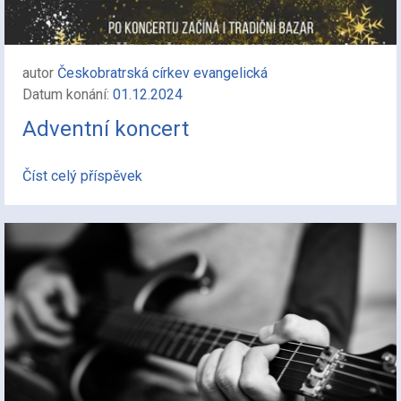
autor
Českobratrská církev evangelická
Datum konání:
01.12.2024
Adventní koncert
Číst celý příspěvek