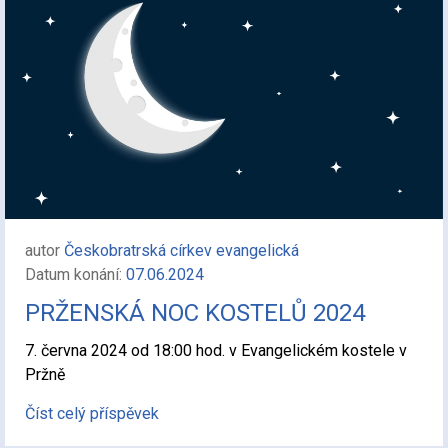
autor
Českobratrská církev evangelická
Datum konání:
07.06.2024
PRŽENSKÁ NOC KOSTELŮ 2024
7. června 2024 od 18:00 hod. v Evangelickém kostele v
Pržně
Číst celý příspěvek