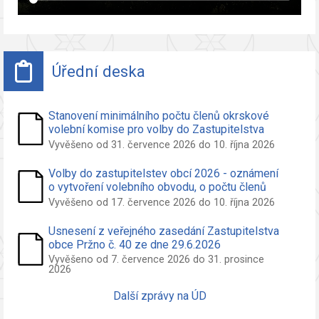
Úřední deska
Stanovení minimálního počtu členů okrskové
volební komise pro volby do Zastupitelstva
obce Pržno
Vyvěšeno od 31. července 2026 do 10. října 2026
Volby do zastupitelstev obcí 2026 - oznámení
o vytvoření volebního obvodu, o počtu členů
zastupitelstva volených ve volebním obvodu a
Vyvěšeno od 17. července 2026 do 10. října 2026
o potřebných počtech podpisů na peticích pro
nezávislého kandidáta a sdružení nezáv.
Usnesení z veřejného zasedání Zastupitelstva
kandidátů
obce Pržno č. 40 ze dne 29.6.2026
Vyvěšeno od 7. července 2026 do 31. prosince
2026
Další zprávy na ÚD