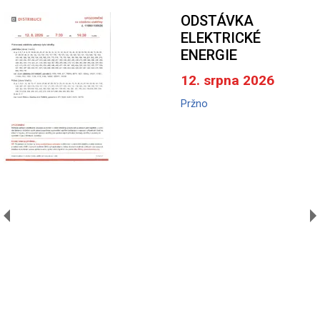
ODSTÁVKA
ELEKTRICKÉ
ENERGIE
12. srpna 2026
Pržno
A
V