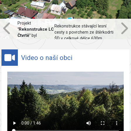
Projekt
Rekonstrukce stávající lesní
"Rekonstrukce LC
cesty s povrchem ze štěrkodrti
Čtvrtě"
byl
ŠD v celkové délce 630m,
spolufinancován
včetně obnovy odvodnění.
Evropskou unií.
Video o naší obci