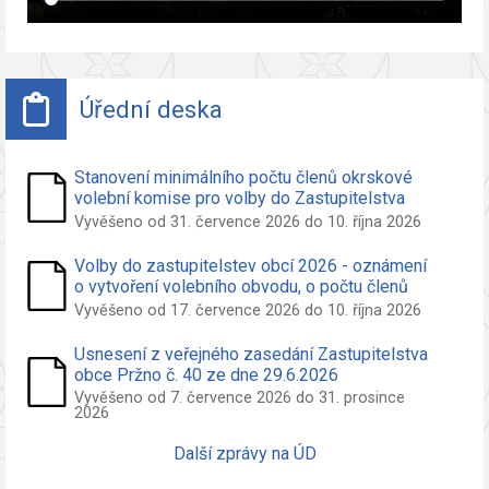
Úřední deska
Stanovení minimálního počtu členů okrskové
volební komise pro volby do Zastupitelstva
obce Pržno
Vyvěšeno od 31. července 2026 do 10. října 2026
Volby do zastupitelstev obcí 2026 - oznámení
o vytvoření volebního obvodu, o počtu členů
zastupitelstva volených ve volebním obvodu a
Vyvěšeno od 17. července 2026 do 10. října 2026
o potřebných počtech podpisů na peticích pro
nezávislého kandidáta a sdružení nezáv.
Usnesení z veřejného zasedání Zastupitelstva
kandidátů
obce Pržno č. 40 ze dne 29.6.2026
Vyvěšeno od 7. července 2026 do 31. prosince
2026
Další zprávy na ÚD