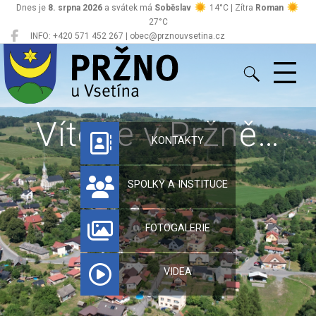
Dnes je
8. srpna 2026
a svátek má
Soběslav
14°C | Zítra
Roman
27°C
INFO: +420 571 452 267 | obec@prznouvsetina.cz
Pržno
Vítejte v Pržně…
KONTAKTY
SPOLKY A INSTITUCE
FOTOGALERIE
VIDEA