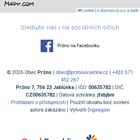
Leaflet
|
© Seznam.cz a.s. a další
Sledujte nás i na sociálních sítích
Pržno na Facebooku
© 2026 Obec
Pržno
|
obec@prznouvsetina.cz
|
+420 571
452 267
Pržno 7, 756 23 Jablůnka
| IČO:
00635782
| DIČ:
CZ00635782
| Datová schránka:
jfxbjbm
Prohlášení o přístupnosti
| Použití obsahu bez svolení
autora zakázáno | Vytvořil
Digiregion