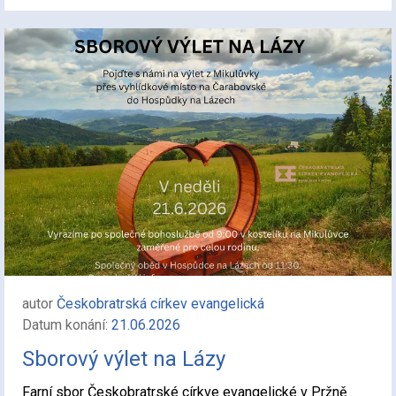
autor
Českobratrská církev evangelická
Datum konání:
21.06.2026
Sborový výlet na Lázy
Farní sbor Českobratrské církve evangelické v Pržně