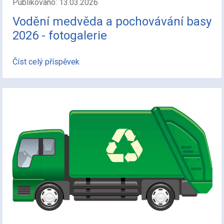
Publikováno: 13.03.2026
Vodění medvěda a pochovávání basy
2026 - fotogalerie
Číst celý příspěvek