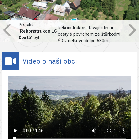
Projekt
Rekonstrukce stávající lesní
"Rekonstrukce LC
cesty s povrchem ze štěrkodrti
Čtvrtě"
byl
ŠD v celkové délce 630m,
spolufinancován
včetně obnovy odvodnění.
Evropskou unií.
Video o naší obci