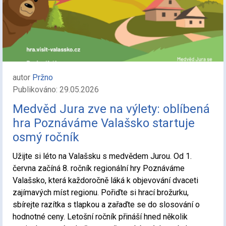
autor
Pržno
Publikováno: 29.05.2026
Medvěd Jura zve na výlety: oblíbená
hra Poznáváme Valašsko startuje
osmý ročník
Užijte si léto na Valašsku s medvědem Jurou. Od 1.
června začíná 8. ročník regionální hry Poznáváme
Valašsko, která každoročně láká k objevování dvaceti
zajímavých míst regionu. Pořiďte si hrací brožurku,
sbírejte razítka s tlapkou a zařaďte se do slosování o
hodnotné ceny. Letošní ročník přináší hned několik