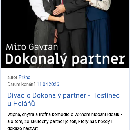
autor
Pržno
Datum konání:
11.04.2026
Divadlo Dokonalý partner - Hostinec
u Holáňů
Vtipná, chytrá a trefná komedie o věčném hledání ideálu -
a o tom, že skutečný partner je ten, který nás někdy i
dokáže naštvat.