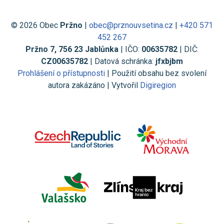
© 2026 Obec
Pržno
|
obec@prznouvsetina.cz
|
+420 571
452 267
Pržno 7, 756 23 Jablůnka
| IČO:
00635782
| DIČ:
CZ00635782
| Datová schránka:
jfxbjbm
Prohlášení o přístupnosti
| Použití obsahu bez svolení
autora zakázáno | Vytvořil
Digiregion