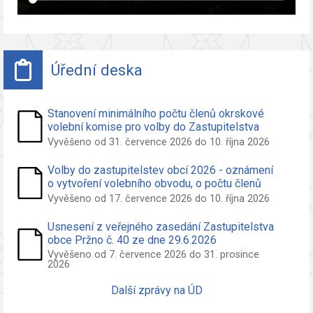
Úřední deska
Stanovení minimálního počtu členů okrskové
volební komise pro volby do Zastupitelstva
obce Pržno
Vyvěšeno od 31. července 2026 do 10. října 2026
Volby do zastupitelstev obcí 2026 - oznámení
o vytvoření volebního obvodu, o počtu členů
zastupitelstva volených ve volebním obvodu a
Vyvěšeno od 17. července 2026 do 10. října 2026
o potřebných počtech podpisů na peticích pro
nezávislého kandidáta a sdružení nezáv.
Usnesení z veřejného zasedání Zastupitelstva
kandidátů
obce Pržno č. 40 ze dne 29.6.2026
Vyvěšeno od 7. července 2026 do 31. prosince
2026
Další zprávy na ÚD