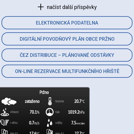
načíst další příspěvky
ELEKTRONICKÁ PODATELNA
DIGITÁLNÍ POVODŇOVÝ PLÁN OBCE PRŽNO
ČEZ DISTRIBUCE – PLÁNOVANÉ ODSTÁVKY
ON-LINE REZERVACE MULTIFUNKČNÍHO HŘIŠTĚ