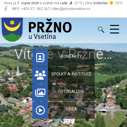
Dnes je
7. srpna 2026
a svátek má
Lada
21°C | Zítra
Soběslav
23°C
INFO: +420 571 452 267 | obec@prznouvsetina.cz
Pržno
Vítejte v Pržně…
KONTAKTY
SPOLKY A INSTITUCE
FOTOGALERIE
VIDEA